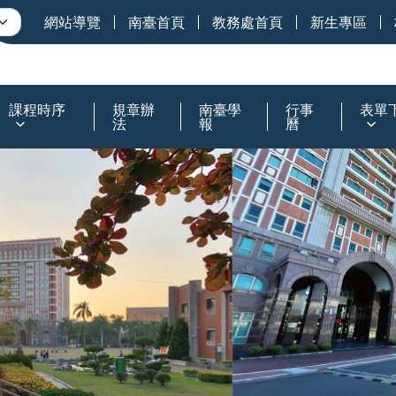
網站導覽
南臺首頁
教務處首頁
新生專區
課程時序
規章辦
南臺學
行事
表單
法
報
曆