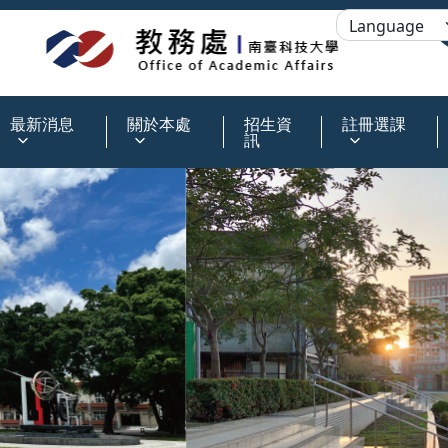
:::
最新消息
關於本處
招生資
註冊選課
訊