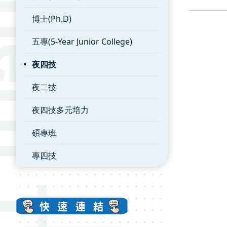
博士(Ph.D)
五專(5-Year Junior College)
夜四技
夜二技
夜四技多元培力
碩專班
專四技