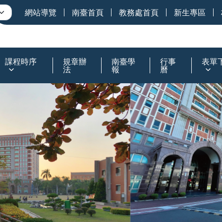
網站導覽
南臺首頁
教務處首頁
新生專區
課程時序
規章辦
南臺學
行事
表單
法
報
曆