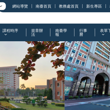
網站導覽
南臺首頁
教務處首頁
新生專區
課程時序
規章辦
南臺學
行事
表單
法
報
曆