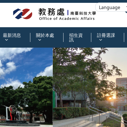
:::
最新消息
關於本處
招生資
註冊選課
訊