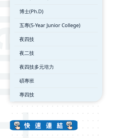
博士(Ph.D)
五專(5-Year Junior College)
夜四技
夜二技
夜四技多元培力
碩專班
專四技