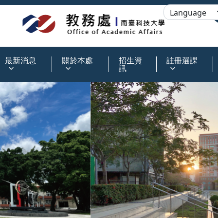
:::
最新消息
關於本處
招生資
註冊選課
訊