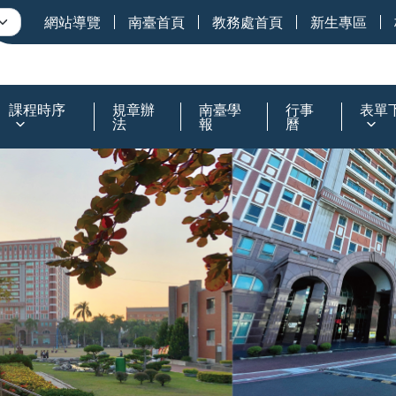
網站導覽
南臺首頁
教務處首頁
新生專區
課程時序
規章辦
南臺學
行事
表單
法
報
曆