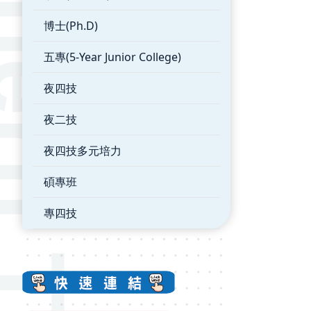
博士(Ph.D)
五專(5-Year Junior College)
夜四技
夜二技
夜四技多元培力
碩專班
專四技