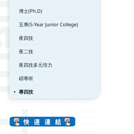
博士(Ph.D)
五專(5-Year Junior College)
夜四技
夜二技
夜四技多元培力
碩專班
專四技