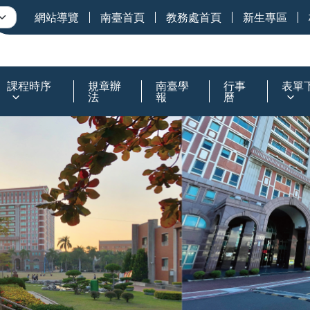
網站導覽
南臺首頁
教務處首頁
新生專區
課程時序
規章辦
南臺學
行事
表單
法
報
曆