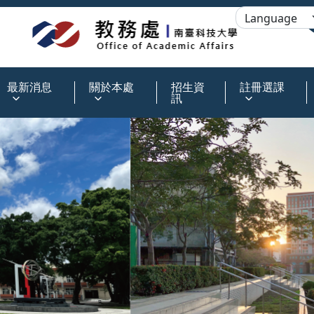
:::
最新消息
關於本處
招生資
註冊選課
訊