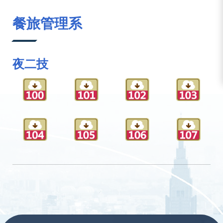
:::
餐旅管理系
夜二技
:::