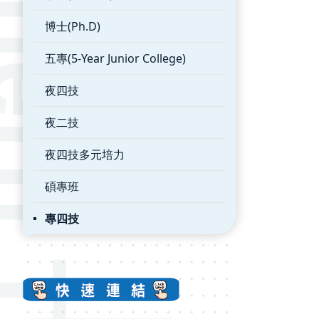
博士(Ph.D)
五專(5-Year Junior College)
夜四技
夜二技
夜四技多元培力
碩專班
專四技