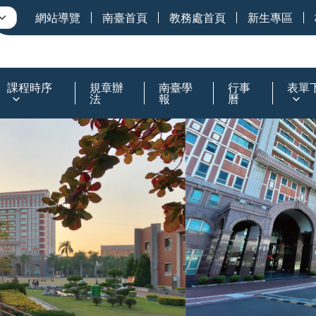
網站導覽
南臺首頁
教務處首頁
新生專區
課程時序
規章辦
南臺學
行事
表單
法
報
曆