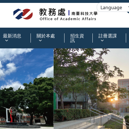
:::
最新消息
關於本處
招生資
註冊選課
訊