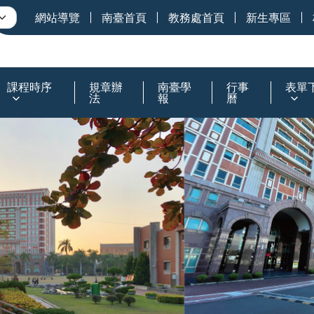
網站導覽
南臺首頁
教務處首頁
新生專區
課程時序
規章辦
南臺學
行事
表單
法
報
曆