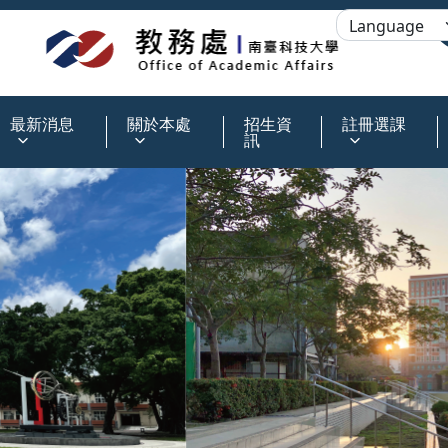
:::
最新消息
關於本處
招生資
註冊選課
訊