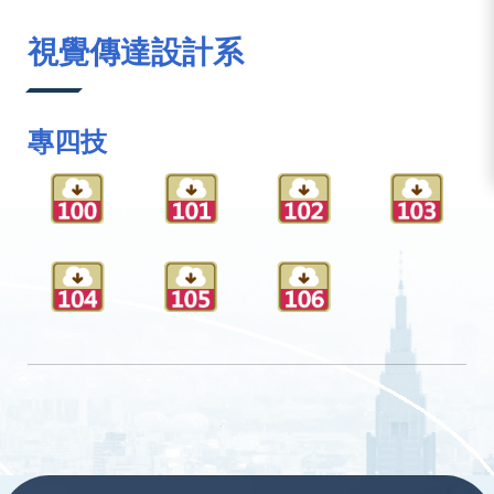
:::
視覺傳達設計系
專四技
:::