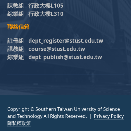
課教組 行政大樓L105
綜業組 行政大樓L310
聯絡信箱
註冊組 dept_register@stust.edu.tw
課教組 course@stust.edu.tw
綜業組 dept_publish@stust.edu.tw
Copyright © Southern Taiwan University of Science
and Technology All Rights Reserved. ｜
Privacy Policy
隱私權政策