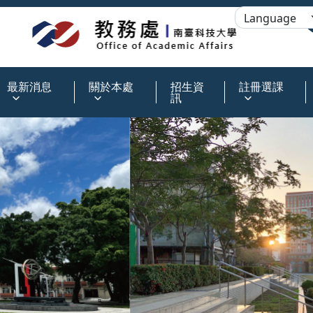
:::
最新消息
關於本處
招生資
註冊選課
訊