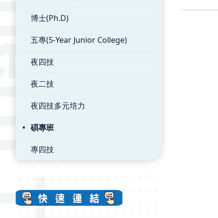
博士(Ph.D)
五專(5-Year Junior College)
夜四技
夜二技
夜四技多元培力
碩專班
專四技