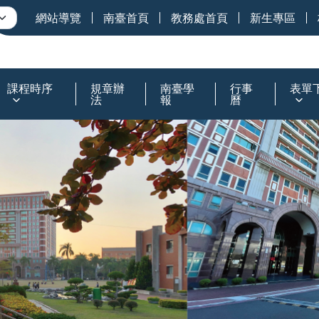
網站導覽
南臺首頁
教務處首頁
新生專區
課程時序
規章辦
南臺學
行事
表單
法
報
曆