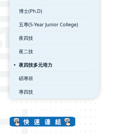
博士(Ph.D)
五專(5-Year Junior College)
夜四技
夜二技
夜四技多元培力
碩專班
專四技