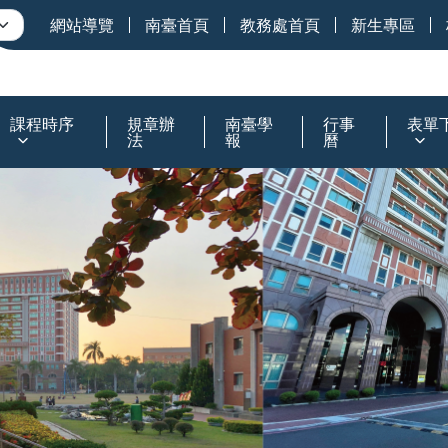
網站導覽
南臺首頁
教務處首頁
新生專區
課程時序
規章辦
南臺學
行事
表單
法
報
曆