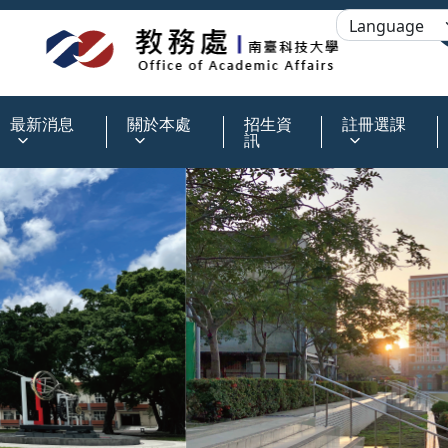
:::
最新消息
關於本處
招生資
註冊選課
訊