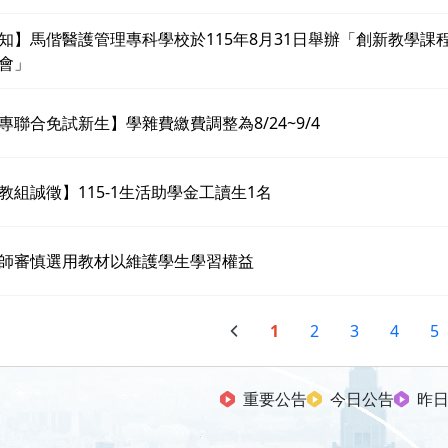
知】馬偕醫護管理專科學校於115年8月31日舉辦「創新教學課
會」
專聯合免試新生】學雜費繳費調整為8/24~9/4
教組誠徵】115-1生活助學金工讀生1名
師審慎選用教材以維護學生學習權益
1
2
3
4
5
重要公告
今日公告
昨