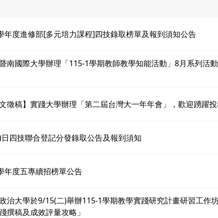
5學年度進修部[多元培力課程]四技錄取榜單及報到須知公告
暨南國際大學辦理「115-1學期教師教學知能活動」8月系列活
文徵稿】實踐大學辦理「第二屆台灣大一年年會」，歡迎踴躍投
15)日四技聯合登記分發錄取公告及報到須知
5學年度五專續招榜單公告
政治大學於9/15(二)舉辦115-1學期教學實踐研究計畫研習工作
踐撰稿及成效評量攻略」