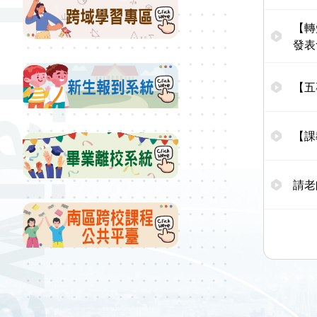
【轉
發表
【五
【課
請老