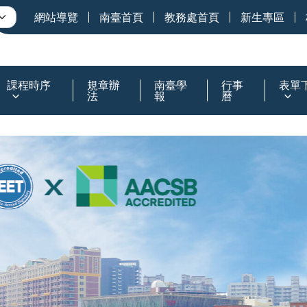
網站導覽
南臺首頁
教務處首頁
新生專區
課程時序
規章辦
南臺學
行事
表單
法
報
曆