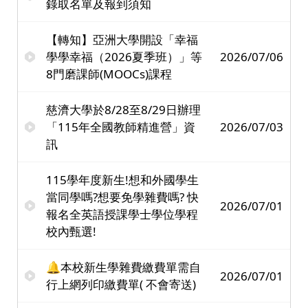
錄取名單及報到須知
【轉知】亞洲大學開設「幸福
學學幸福（2026夏季班）」等
2026/07/06
8門磨課師(MOOCs)課程
慈濟大學於8/28至8/29日辦理
「115年全國教師精進營」資
2026/07/03
訊
115學年度新生!想和外國學生
當同學嗎?想要免學雜費嗎? 快
2026/07/01
報名全英語授課學士學位學程
校內甄選!
🔔本校新生學雜費繳費單需自
2026/07/01
行上網列印繳費單( 不會寄送)