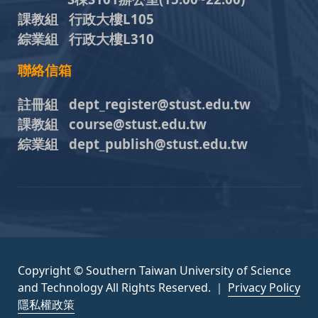
課教組 行政大樓L105
綜業組 行政大樓L310
聯絡信箱
註冊組 dept_register@stust.edu.tw
課教組 course@stust.edu.tw
綜業組 dept_publish@stust.edu.tw
Copyright © Southern Taiwan University of Science
and Technology All Rights Reserved. ｜
Privacy Policy
隱私權政策