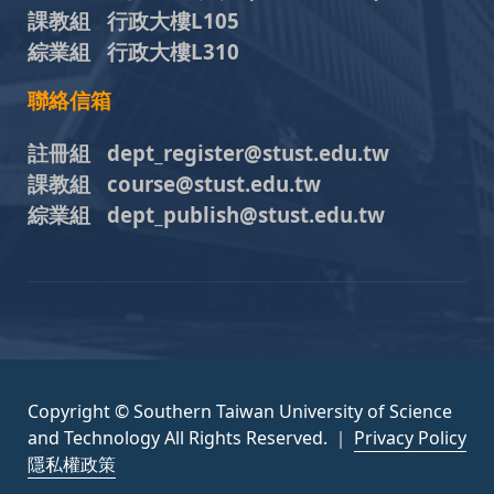
課教組 行政大樓L105
綜業組 行政大樓L310
聯絡信箱
註冊組 dept_register@stust.edu.tw
課教組 course@stust.edu.tw
綜業組 dept_publish@stust.edu.tw
Copyright © Southern Taiwan University of Science
and Technology All Rights Reserved. ｜
Privacy Policy
隱私權政策