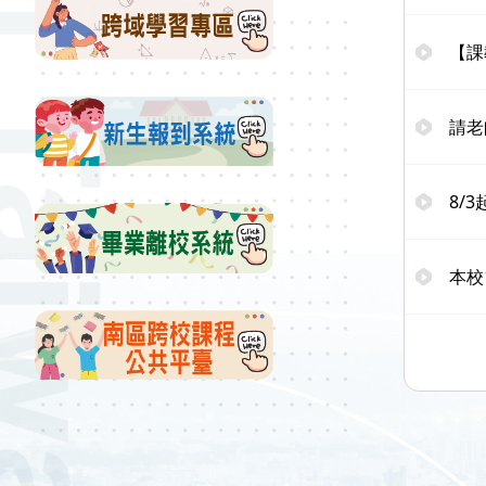
【課
請老
8/
本校