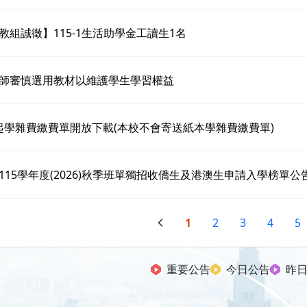
教組誠徵】115-1生活助學金工讀生1名
師審慎選用教材以維護學生學習權益
3起學雜費繳費單開放下載(本校不會寄送紙本學雜費繳費單)
115學年度(2026)秋季班單獨招收僑生及港澳生申請入學榜單公
1
2
3
4
5
重要公告
今日公告
昨