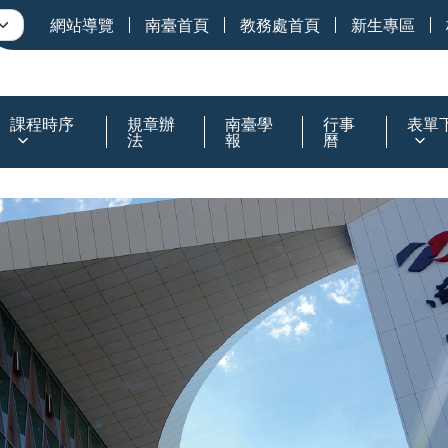
網站導覽
南臺首頁
教務處首頁
新生專區
課程時序
規章辦
南臺學
行事
表單
法
報
曆