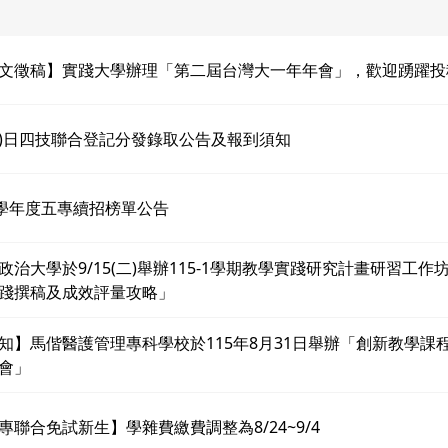
文徵稿】實踐大學辦理「第二屆台灣大一年年會」，歡迎踴躍投
15)日四技聯合登記分發錄取公告及報到須知
5學年度五專續招榜單公告
政治大學於9/15(二)舉辦115-1學期教學實踐研究計畫研習工作
踐撰稿及成效評量攻略」
知】馬偕醫護管理專科學校於115年8月31日舉辦「創新教學課
會」
專聯合免試新生】學雜費繳費調整為8/24~9/4