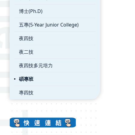
博士(Ph.D)
五專(5-Year Junior College)
夜四技
夜二技
夜四技多元培力
碩專班
專四技