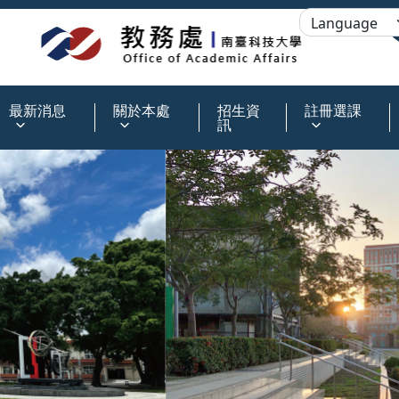
:::
最新消息
關於本處
招生資
註冊選課
訊