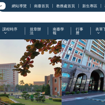
網站導覽
南臺首頁
教務處首頁
新生專區
課程時序
規章辦
南臺學
行事
表單
法
報
曆