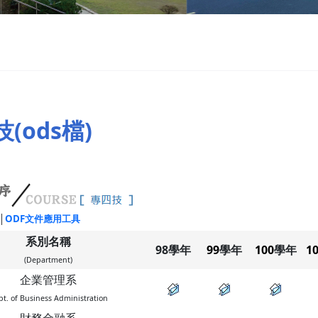
(ods檔)
│
ODF文件應用工具
系別名稱
98學年
99
學年
100
學年
1
(Department)
企業管理系
t. of Business Administration