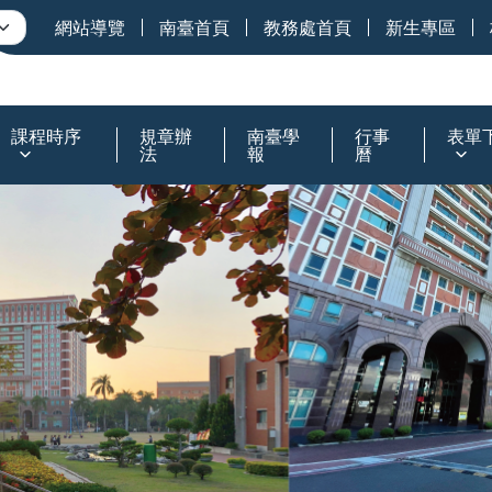
網站導覽
南臺首頁
教務處首頁
新生專區
課程時序
規章辦
南臺學
行事
表單
法
報
曆