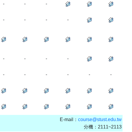
-
-
-
-
-
-
-
-
-
-
-
-
-
-
-
-
-
E-mail：
course@stust.edu.tw
分機：2111~2113