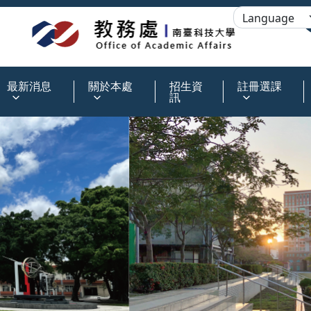
:::
最新消息
關於本處
招生資
註冊選課
訊