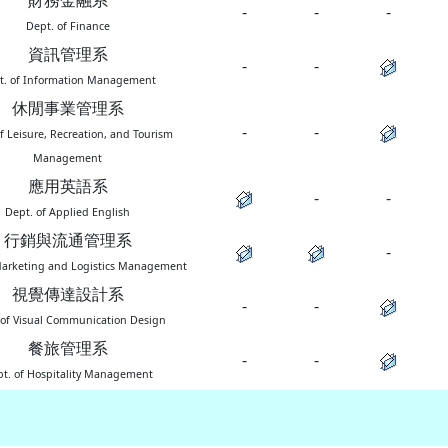
財務金融系
-
-
-
Dept. of Finance
資訊管理系
-
-
t. of Information Management
休閒事業管理系
-
-
f Leisure, Recreation, and Tourism
Management
應用英語系
-
-
Dept. of Applied English
行銷與流通管理系
-
Marketing and Logistics Management
視覺傳達設計系
-
-
 of Visual Communication Design
餐旅管理系
-
-
t. of Hospitality Management