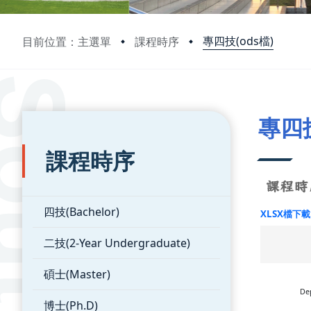
專四技(ods檔)
目前位置：主選單
課程時序
:::
:::
專四技
課程時序
四技(Bachelor)
XLSX檔下載
二技(2-Year Undergraduate)
碩士(Master)
Dep
博士(Ph.D)