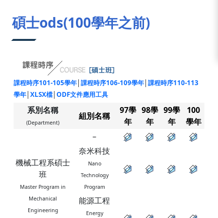
:::
碩士ods(100學年之前)
課程時序101-105學年
│
課程時序106-109學年
│
課程時序110-113
學年
│
XLSX檔
│
ODF文件應用工具
系別名稱
97學
98
學
99
學
100
組別名稱
年
年
年
學年
(Department)
–
奈米科技
機械工程系碩士
Nano
班
Technology
Master Program in
Program
Mechanical
能源工程
Engineering
Energy