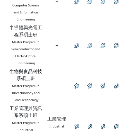
–
Computer Science
and Information
Engineering
半導體與光電工
程系碩士班
Master Program in
–
Semiconductor and
Electro-Optical
Engineering
生物與食品科技
系碩士班
–
Master Program in
Biotechnology and
Food Technology
工業管理與資訊
系系碩士班
工業管理
Master Program in
Industrial
Industrial