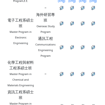
(Eng)
(Eng)
(Eng)
(Eng)
Program,E.E.
–
海外研習專
電子工程系碩士
班
班
Overseas Study
Master Program in
Program
Electronic
通訊工程
Engineering
Communications
Engineering
Program
化學工程與材料
工程系碩士班
–
Master Program in
Chemical and
Materials Engineering
資訊工程系碩士
班
Master Program in