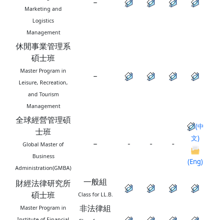
–
Marketing and
Logistics
Management
休閒事業管理系
碩士班
Master Program in
–
Leisure, Recreation,
and Tourism
Management
全球經營管理碩
(中
士班
文)
–
-
-
-
Global Master of
Business
(Eng)
Administration(GMBA)
一般組
財經法律研究所
碩士班
Class for LL.B.
非法律組
Master Program in
Institute of Financial