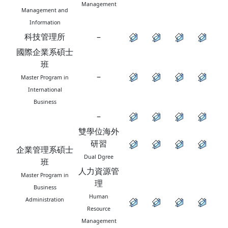
Management
Management and
Information
科技管理所
–
國際企業系碩士
班
–
Master Program in
International
Business
–
雙學位海外
研習
企業管理系碩士
Dual Dgree
班
人力資源管
Master Program in
理
Business
Human
Administration
Resource
Management