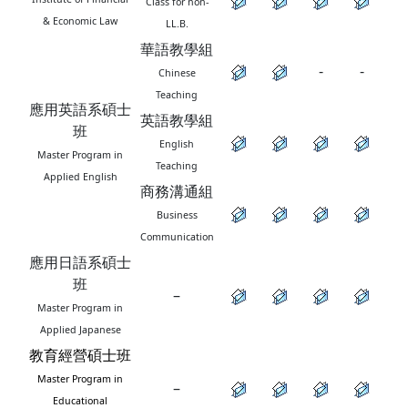
Class for non-
& Economic Law
LL.B.
華語教學組
-
-
Chinese
Teaching
應用英語系碩士
英語教學組
班
English
Master Program in
Teaching
Applied English
商務溝通組
Business
Communication
應用日語系碩士
班
–
Master Program in
Applied Japanese
教育經營碩士班
Master Program in
–
Educational