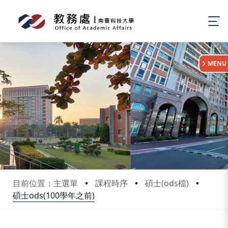
:::
MENU
目前位置：主選單
課程時序
碩士(ods檔)
碩士ods(100學年之前)