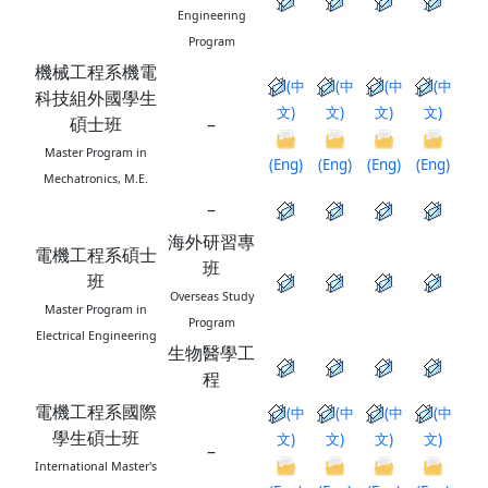
Engineering
Program
機械工程系機電
(中
(中
(中
(中
科技組外國學生
文)
文)
文)
文)
碩士班
–
Master Program in
(Eng)
(Eng)
(Eng)
(Eng)
Mechatronics, M.E.
–
海外研習專
電機工程系碩士
班
班
Overseas Study
Master Program in
Program
Electrical Engineering
生物醫學工
程
電機工程系國際
(中
(中
(中
(中
學生碩士班
文)
文)
文)
文)
–
International Master's